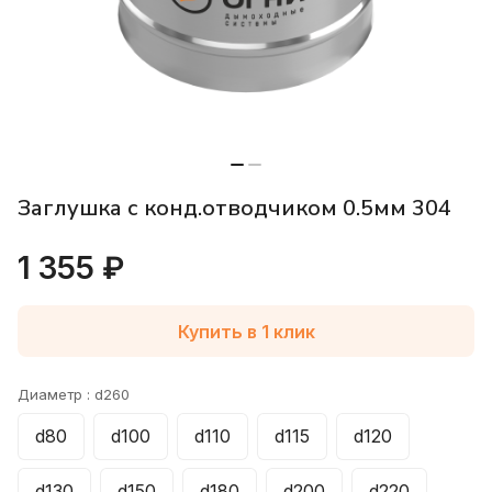
Заглушка с конд.отводчиком 0.5мм 304
1 355 ₽
Купить в 1 клик
Диаметр :
d260
d80
d100
d110
d115
d120
d130
d150
d180
d200
d220