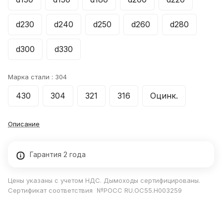
d230
d240
d250
d260
d280
d300
d330
Марка стали :
304
430
304
321
316
Оцинк.
Описание
Гарантия 2 года
Цены указаны с учетом НДС. Дымоходы сертифицированы.
Сертификат соответствия №РОСС RU.ОС55.Н003259