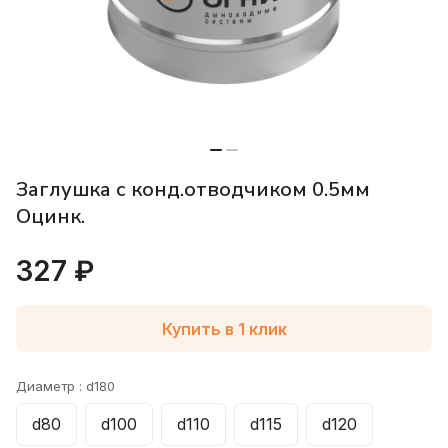
Заглушка с конд.отводчиком 0.5мм
Оцинк.
327 ₽
Купить в 1 клик
Диаметр :
d180
d80
d100
d110
d115
d120