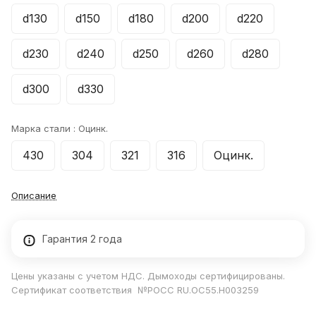
d130
d150
d180
d200
d220
d230
d240
d250
d260
d280
d300
d330
Марка стали :
Оцинк.
430
304
321
316
Оцинк.
Описание
Гарантия 2 года
Цены указаны с учетом НДС. Дымоходы сертифицированы.
Сертификат соответствия №РОСС RU.ОС55.Н003259