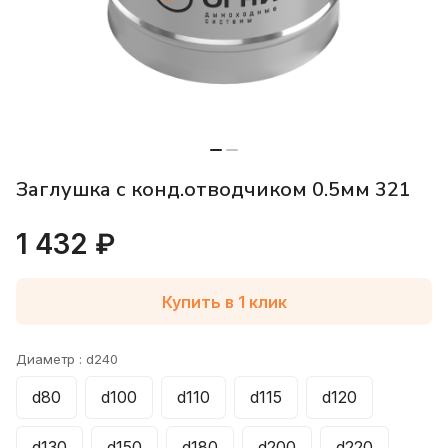
Заглушка с конд.отводчиком 0.5мм 321
1 432 ₽
Купить в 1 клик
Диаметр :
d240
d80
d100
d110
d115
d120
d130
d150
d180
d200
d220