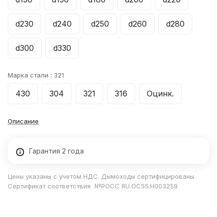
d230
d240
d250
d260
d280
d300
d330
Марка стали :
321
430
304
321
316
Оцинк.
Описание
Гарантия 2 года
Цены указаны с учетом НДС. Дымоходы сертифицированы.
Сертификат соответствия №РОСС RU.ОС55.Н003259