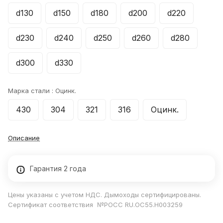
d130
d150
d180
d200
d220
d230
d240
d250
d260
d280
d300
d330
Марка стали :
Оцинк.
430
304
321
316
Оцинк.
Описание
Гарантия 2 года
Цены указаны с учетом НДС. Дымоходы сертифицированы.
Сертификат соответствия №РОСС RU.ОС55.Н003259