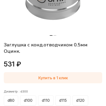
Заглушка с конд.отводчиком 0.5мм
Оцинк.
531 ₽
Купить в 1 клик
Диаметр :
d300
d80
d100
d110
d115
d120