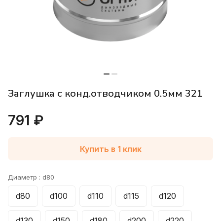
Заглушка с конд.отводчиком 0.5мм 321
791 ₽
Купить в 1 клик
Диаметр :
d80
d80
d100
d110
d115
d120
d130
d150
d180
d200
d220