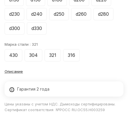
d230
d240
d250
d260
d280
d300
d330
Марка стали :
321
430
304
321
316
Описание
Гарантия 2 года
Цены указаны с учетом НДС. Дымоходы сертифицированы.
Сертификат соответствия №РОСС RU.ОС55.Н003259