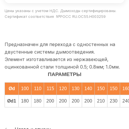
Цены указаны с учетом НДС. Дымоходы сертифицированы.
Сертификат соответствия №РОСС RU.ОС55.Н003259
Предназначен для перехода с одностенных на
двустенные системы дымоотведения.
Элемент изготавливается из нержавеющей,
оцинкованной стали толщиной 0.5; 0.8мм; 1.0мм.
ПАРАМЕТРЫ
Ød
100
110
115
120
130
140
150
150
16
Ød1
180
180
200
200
200
200
210
230
24