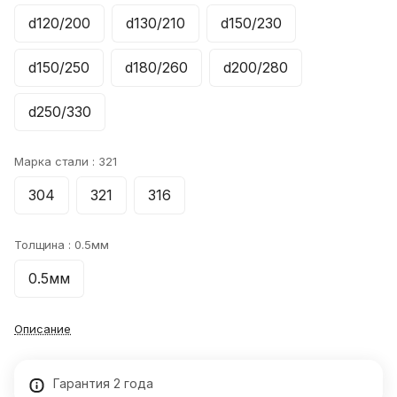
d120/200
d130/210
d150/230
d150/250
d180/260
d200/280
d250/330
Марка стали :
321
304
321
316
Толщина :
0.5мм
0.5мм
Описание
Гарантия 2 года