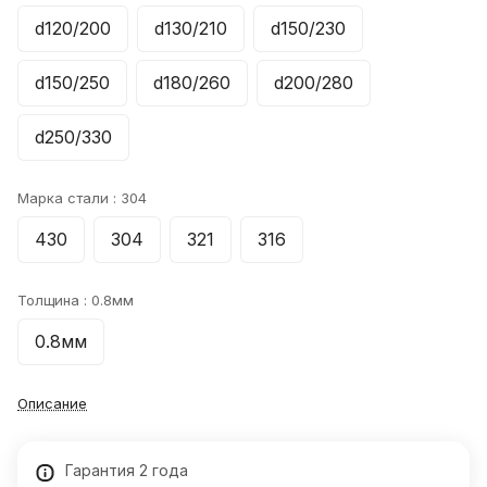
d120/200
d130/210
d150/230
d150/250
d180/260
d200/280
d250/330
Марка стали :
304
430
304
321
316
Толщина :
0.8мм
0.8мм
Описание
Гарантия 2 года