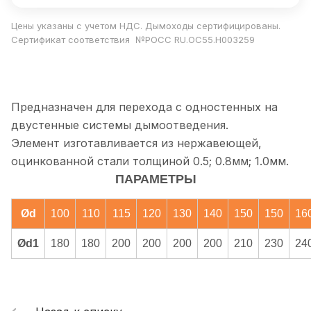
Цены указаны с учетом НДС. Дымоходы сертифицированы.
Сертификат соответствия №РОСС RU.ОС55.Н003259
Предназначен для перехода с одностенных на
двустенные системы дымоотведения.
Элемент изготавливается из нержавеющей,
оцинкованной стали толщиной 0.5; 0.8мм; 1.0мм.
ПАРАМЕТРЫ
Ød
100
110
115
120
130
140
150
150
16
Ød1
180
180
200
200
200
200
210
230
24