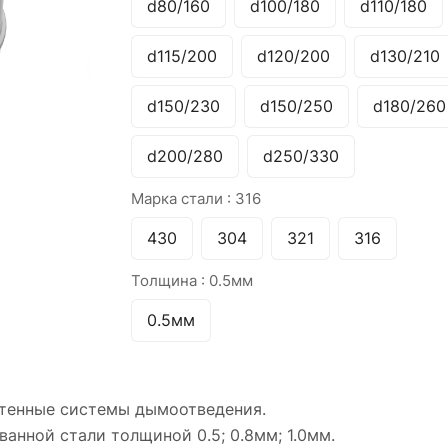
d80/160
d100/180
d110/180
d115/200
d120/200
d130/210
d150/230
d150/250
d180/260
d200/280
d250/330
Марка стали :
316
430
304
321
316
Толщина :
0.5мм
0.5мм
стенные системы дымоотведения.
анной стали толщиной 0.5; 0.8мм; 1.0мм.