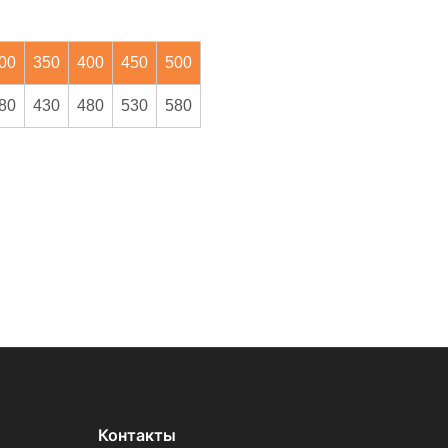
00
350
400
450
500
80
430
480
530
580
Контакты