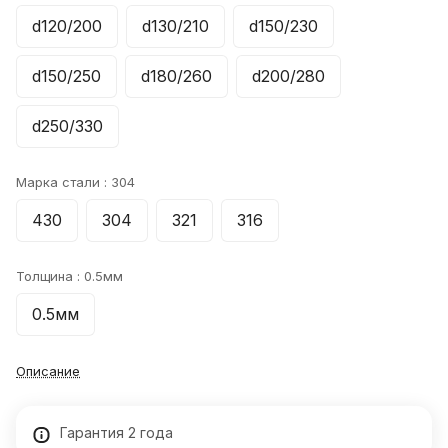
d120/200
d130/210
d150/230
d150/250
d180/260
d200/280
d250/330
Марка стали :
304
430
304
321
316
Толщина :
0.5мм
0.5мм
Описание
Гарантия 2 года