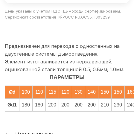
Цены указаны с учетом НДС. Дымоходы сертифицированы.
Сертификат соответствия №РОСС RU.ОС55.Н003259
Предназначен для перехода с одностенных на
двустенные системы дымоотведения.
Элемент изготавливается из нержавеющей,
оцинкованной стали толщиной 0.5; 0.8мм; 1.0мм.
ПАРАМЕТРЫ
Ød
100
110
115
120
130
140
150
150
16
Ød1
180
180
200
200
200
200
210
230
24