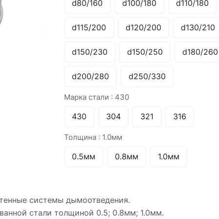
d80/160
d100/180
d110/180
d115/200
d120/200
d130/210
d150/230
d150/250
d180/260
d200/280
d250/330
Марка стали :
430
430
304
321
316
Толщина :
1.0мм
0.5мм
0.8мм
1.0мм
стенные системы дымоотведения.
анной стали толщиной 0.5; 0.8мм; 1.0мм.