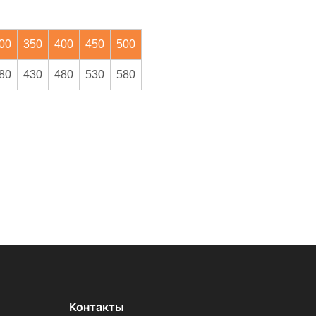
00
350
400
450
500
80
430
480
530
580
Контакты