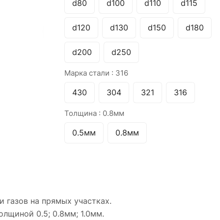
d80
d100
d110
d115
d120
d130
d150
d180
d200
d250
Марка стали :
316
430
304
321
316
Толщина :
0.8мм
0.5мм
0.8мм
и газов на прямых участках.
лщиной 0.5; 0.8мм; 1.0мм.