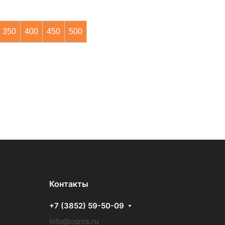
350
400
450
500
Контакты
+7 (3852) 59-50-09
info@ognis.ru