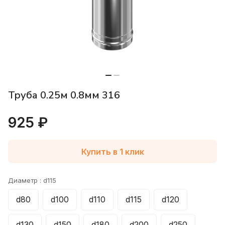
Труба 0.25м 0.8мм 316
925 ₽
Купить в 1 клик
Диаметр :
d115
d80
d100
d110
d115
d120
d130
d150
d180
d200
d250