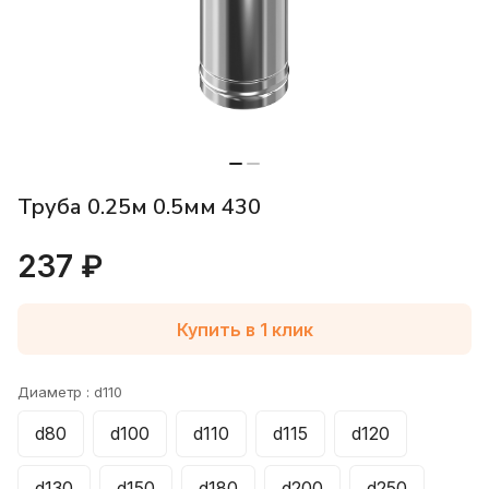
Труба 0.25м 0.5мм 430
237 ₽
Купить в 1 клик
Диаметр :
d110
d80
d100
d110
d115
d120
d130
d150
d180
d200
d250