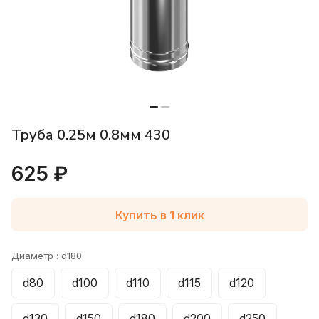
Труба 0.25м 0.8мм 430
625 ₽
Купить в 1 клик
Диаметр :
d180
d80
d100
d110
d115
d120
d130
d150
d180
d200
d250