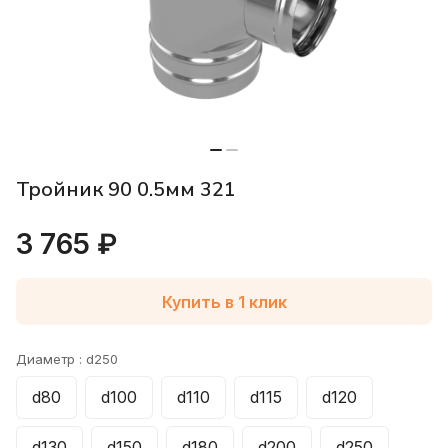
Тройник 90 0.5мм 321
3 765 ₽
Купить в 1 клик
Диаметр :
d250
d80
d100
d110
d115
d120
d130
d150
d180
d200
d250