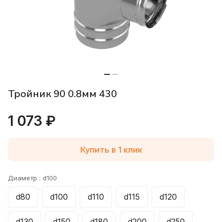
Тройник 90 0.8мм 430
1 073 ₽
Купить в 1 клик
Диаметр :
d100
d80
d100
d110
d115
d120
d130
d150
d180
d200
d250