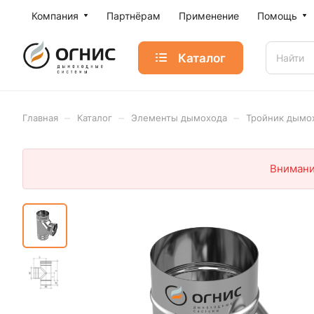
Компания
Партнёрам
Применение
Помощь
Каталог
–
–
–
Главная
Каталог
Элементы дымохода
Тройник дымо
Внимани