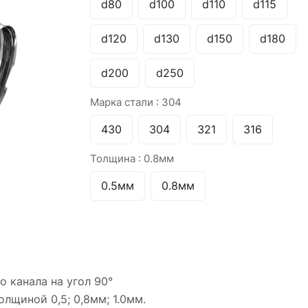
d80
d100
d110
d115
d120
d130
d150
d180
d200
d250
Марка стали :
304
430
304
321
316
Толщина :
0.8мм
0.5мм
0.8мм
 канала на угол 90°
лщиной 0,5; 0,8мм; 1.0мм.