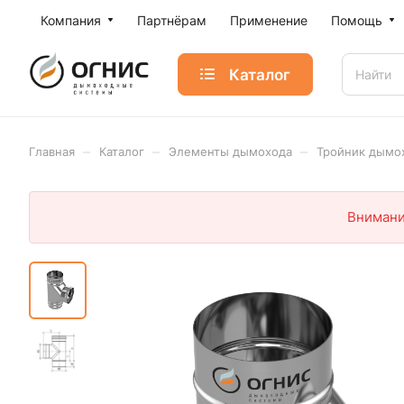
Компания
Партнёрам
Применение
Помощь
Каталог
–
–
–
Главная
Каталог
Элементы дымохода
Тройник дымо
Внимани