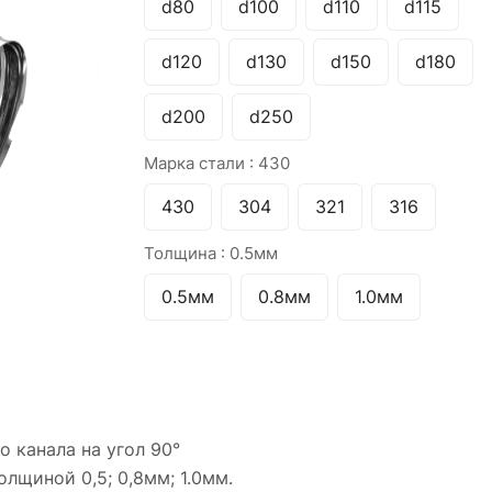
d80
d100
d110
d115
d120
d130
d150
d180
d200
d250
Марка стали :
430
430
304
321
316
Толщина :
0.5мм
0.5мм
0.8мм
1.0мм
 канала на угол 90°
лщиной 0,5; 0,8мм; 1.0мм.