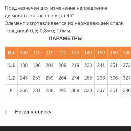
Предназначен для изменения направления
дымового канала на угол 45°
Элемент изготавливается из нержавеющей стали
толщиной 0,5; 0,8мм; 1.0мм.
ПАРАМЕТРЫ
Ød
100
110
115
120
130
140
150
160
180
l1.1
188
198
204
209
219
230
241
251
272
l1.2
243
253
259
264
274
285
296
306
327
h
266
281
288
295
309
323
337
351
380
Назад к списку