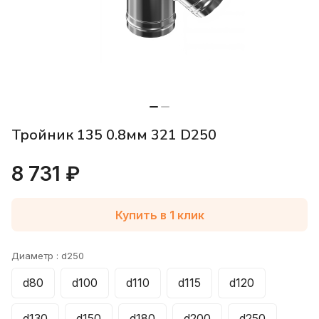
Тройник 135 0.8мм 321 D250
8 731 ₽
Купить в 1 клик
Диаметр :
d250
d80
d100
d110
d115
d120
d130
d150
d180
d200
d250