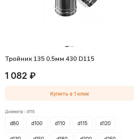
Тройник 135 0.5мм 430 D115
1 082 ₽
Купить в 1 клик
Диаметр :
d115
d80
d100
d110
d115
d120
d130
d150
d180
d200
d250