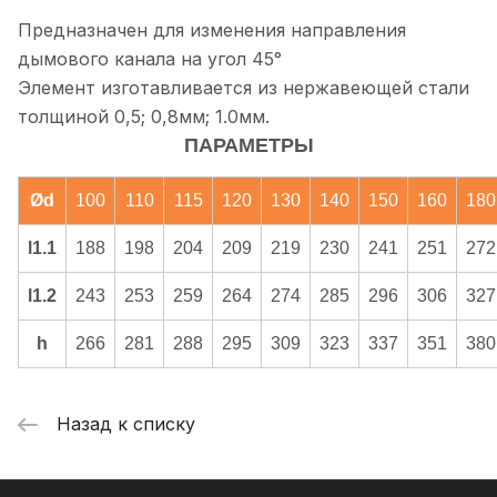
Предназначен для изменения направления
дымового канала на угол 45°
Элемент изготавливается из нержавеющей стали
толщиной 0,5; 0,8мм; 1.0мм.
ПАРАМЕТРЫ
Ød
100
110
115
120
130
140
150
160
180
l1.1
188
198
204
209
219
230
241
251
272
l1.2
243
253
259
264
274
285
296
306
327
h
266
281
288
295
309
323
337
351
380
Назад к списку