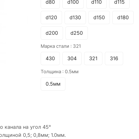
d80
d100
d110
d115
d120
d130
d150
d180
d200
d250
Марка стали :
321
430
304
321
316
Толщина :
0.5мм
0.5мм
 канала на угол 45°
лщиной 0,5; 0,8мм; 1.0мм.