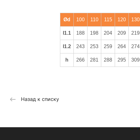
Ød
100
110
115
120
130
l1.1
188
198
204
209
219
l1.2
243
253
259
264
274
h
266
281
288
295
309
Назад к списку