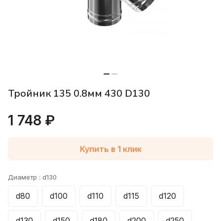
Тройник 135 0.8мм 430 D130
1 748 ₽
Купить в 1 клик
Диаметр :
d130
d80
d100
d110
d115
d120
d130
d150
d180
d200
d250