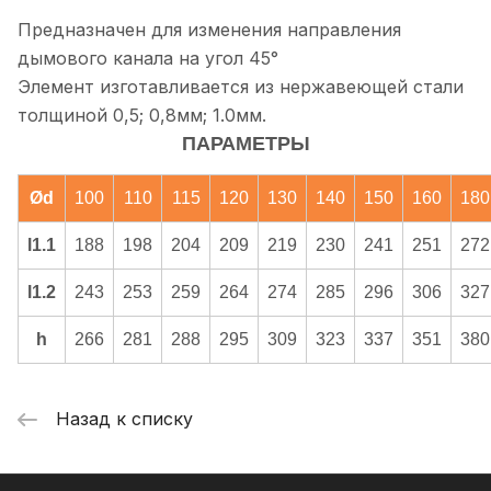
Предназначен для изменения направления
дымового канала на угол 45°
Элемент изготавливается из нержавеющей стали
толщиной 0,5; 0,8мм; 1.0мм.
ПАРАМЕТРЫ
Ød
100
110
115
120
130
140
150
160
180
l1.1
188
198
204
209
219
230
241
251
272
l1.2
243
253
259
264
274
285
296
306
327
h
266
281
288
295
309
323
337
351
380
Назад к списку