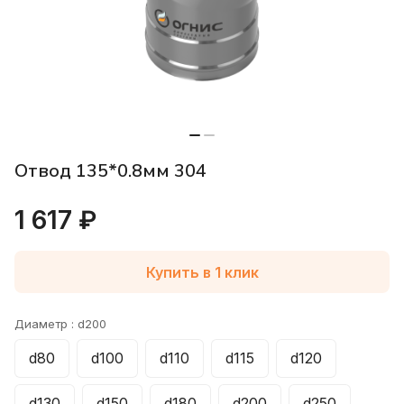
Отвод 135*0.8мм 304
1 617 ₽
Купить в 1 клик
Диаметр :
d200
d80
d100
d110
d115
d120
d130
d150
d180
d200
d250