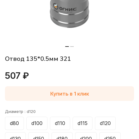
Отвод 135*0.5мм 321
507 ₽
Купить в 1 клик
Диаметр :
d120
d80
d100
d110
d115
d120
d130
d150
d180
d200
d250