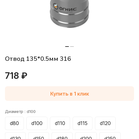
Отвод 135*0.5мм 316
718 ₽
Купить в 1 клик
Диаметр :
d100
d80
d100
d110
d115
d120
d130
d150
d180
d200
d250