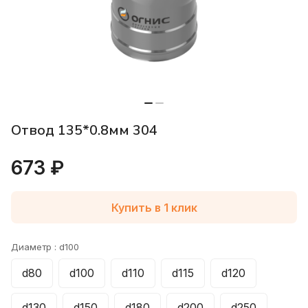
Отвод 135*0.8мм 304
673 ₽
Купить в 1 клик
Диаметр :
d100
d80
d100
d110
d115
d120
d130
d150
d180
d200
d250