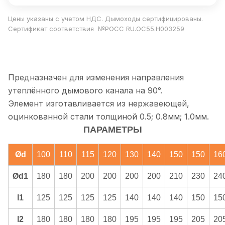
Цены указаны с учетом НДС. Дымоходы сертифицированы.
Сертификат соответствия №РОСС RU.ОС55.Н003259
Предназначен для изменения направления
утеплённого дымового канала на 90°.
Элемент изготавливается из нержавеющей,
оцинкованной стали толщиной 0.5; 0.8мм; 1.0мм.
ПАРАМЕТРЫ
Ød
100
110
115
120
130
140
150
150
16
Ød1
180
180
200
200
200
200
210
230
24
l1
125
125
125
125
140
140
140
150
15
l2
180
180
180
180
195
195
195
205
20