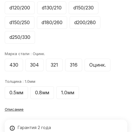
d120/200
d130/210
d150/230
d150/250
d180/260
d200/280
d250/330
Марка стали :
Оцинк.
430
304
321
316
Оцинк.
Толщина :
1.0мм
0.5мм
0.8мм
1.0мм
Описание
Гарантия 2 года