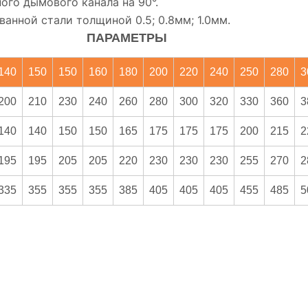
ого дымового канала на 90°.
анной стали толщиной 0.5; 0.8мм; 1.0мм.
ПАРАМЕТРЫ
140
150
150
160
180
200
220
240
250
280
3
200
210
230
240
260
280
300
320
330
360
3
140
140
150
150
165
175
175
175
200
215
2
195
195
205
205
220
230
230
230
255
270
2
335
355
355
355
385
405
405
405
455
485
5