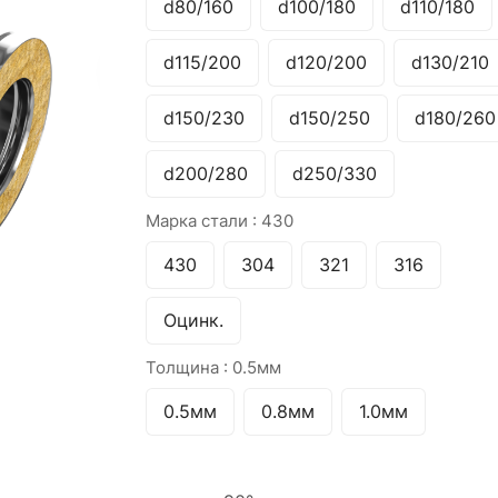
d80/160
d100/180
d110/180
d115/200
d120/200
d130/210
d150/230
d150/250
d180/260
d200/280
d250/330
Марка стали :
430
430
304
321
316
Оцинк.
Толщина :
0.5мм
0.5мм
0.8мм
1.0мм