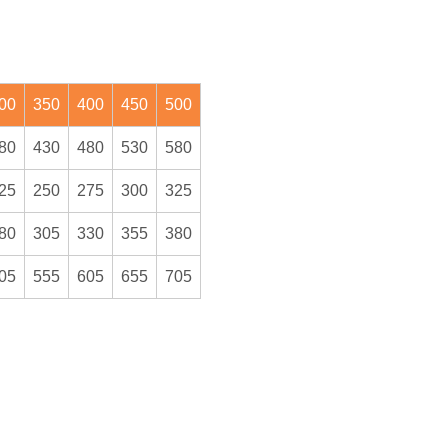
00
350
400
450
500
80
430
480
530
580
25
250
275
300
325
80
305
330
355
380
05
555
605
655
705