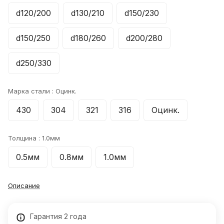
d120/200
d130/210
d150/230
d150/250
d180/260
d200/280
d250/330
Марка стали :
Оцинк.
430
304
321
316
Оцинк.
Толщина :
1.0мм
0.5мм
0.8мм
1.0мм
Описание
Гарантия 2 года