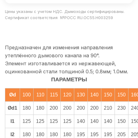
Цены указаны с учетом НДС. Дымоходы сертифицированы.
Сертификат соответствия №РОСС RU.ОС55.Н003259
Предназначен для изменения направления
утеплённого дымового канала на 90°.
Элемент изготавливается из нержавеющей,
оцинкованной стали толщиной 0.5; 0.8мм; 1.0мм.
ПАРАМЕТРЫ
Ød
100
110
115
120
130
140
150
150
16
Ød1
180
180
200
200
200
200
210
230
24
l1
125
125
125
125
140
140
140
150
15
l2
180
180
180
180
195
195
195
205
20