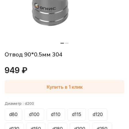
Отвод 90*0.5мм 304
949 ₽
Купить в 1 клик
Диаметр :
d200
d80
d100
d110
d115
d120
d130
d150
d180
d200
d250