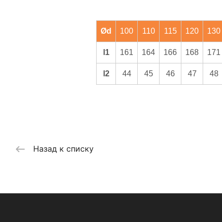
Ød
100
110
115
120
130
l1
161
164
166
168
171
l2
44
45
46
47
48
Назад к списку