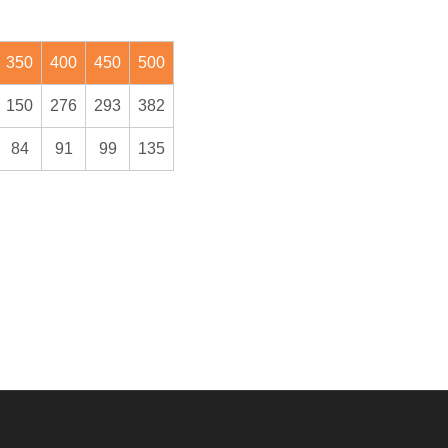
350
400
450
500
150
276
293
382
84
91
99
135