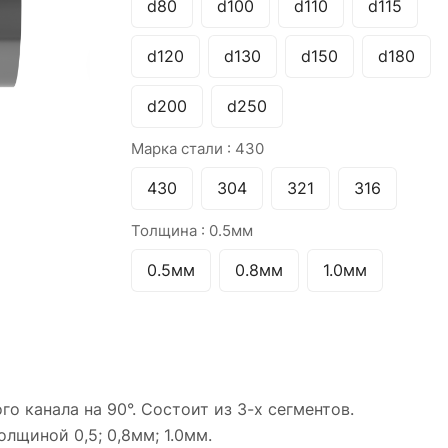
d80
d100
d110
d115
d120
d130
d150
d180
d200
d250
Марка стали :
430
430
304
321
316
Толщина :
0.5мм
0.5мм
0.8мм
1.0мм
 канала на 90°. Состоит из 3-х сегментов.
лщиной 0,5; 0,8мм; 1.0мм.