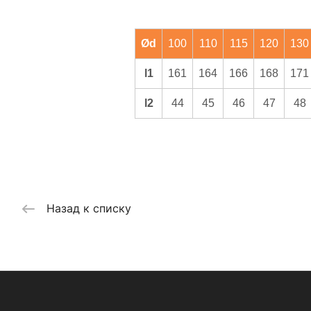
Ød
100
110
115
120
130
l1
161
164
166
168
171
l2
44
45
46
47
48
Назад к списку