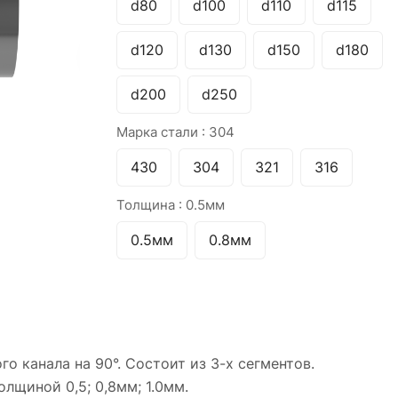
d80
d100
d110
d115
d120
d130
d150
d180
d200
d250
Марка стали :
304
430
304
321
316
Толщина :
0.5мм
0.5мм
0.8мм
 канала на 90°. Состоит из 3-х сегментов.
лщиной 0,5; 0,8мм; 1.0мм.