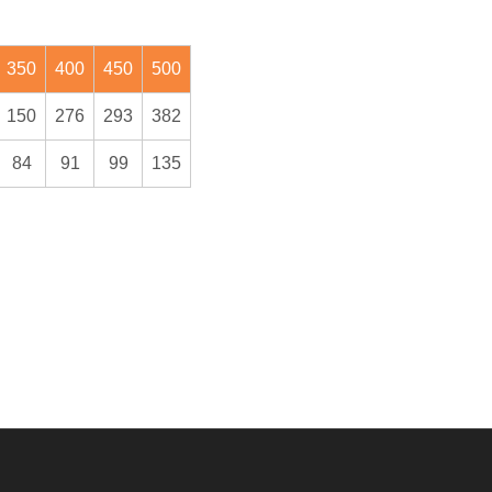
350
400
450
500
150
276
293
382
84
91
99
135