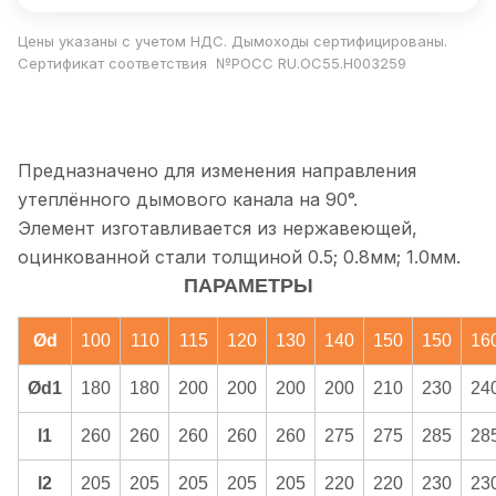
Цены указаны с учетом НДС. Дымоходы сертифицированы.
Сертификат соответствия №РОСС RU.ОС55.Н003259
Предназначено для изменения направления
утеплённого дымового канала на 90°.
Элемент изготавливается из нержавеющей,
оцинкованной стали толщиной 0.5; 0.8мм; 1.0мм.
ПАРАМЕТРЫ
Ød
100
110
115
120
130
140
150
150
16
Ød1
180
180
200
200
200
200
210
230
24
l1
260
260
260
260
260
275
275
285
28
l2
205
205
205
205
205
220
220
230
23