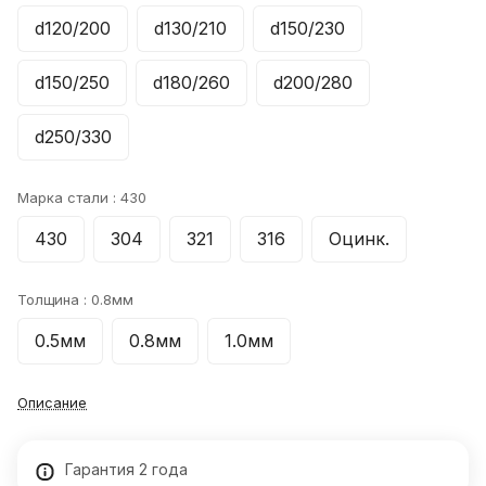
d120/200
d130/210
d150/230
d150/250
d180/260
d200/280
d250/330
Марка стали :
430
430
304
321
316
Оцинк.
Толщина :
0.8мм
0.5мм
0.8мм
1.0мм
Описание
Гарантия 2 года