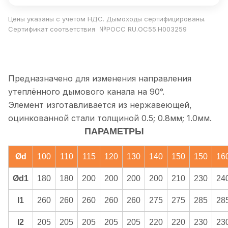
Цены указаны с учетом НДС. Дымоходы сертифицированы.
Сертификат соответствия №РОСС RU.ОС55.Н003259
Предназначено для изменения направления
утеплённого дымового канала на 90°.
Элемент изготавливается из нержавеющей,
оцинкованной стали толщиной 0.5; 0.8мм; 1.0мм.
ПАРАМЕТРЫ
Ød
100
110
115
120
130
140
150
150
16
Ød1
180
180
200
200
200
200
210
230
24
l1
260
260
260
260
260
275
275
285
28
l2
205
205
205
205
205
220
220
230
23