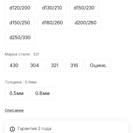
d120/200
d130/210
d150/230
d150/250
d180/260
d200/280
d250/330
Марка стали :
321
430
304
321
316
Оцинк.
Толщина :
0.5мм
0.5мм
0.8мм
Описание
Гарантия 2 года