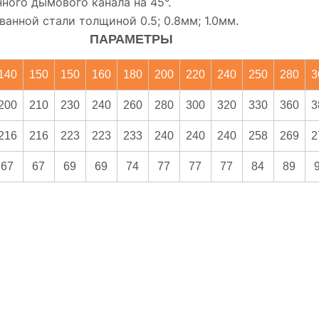
ного дымового канала на 45°.
анной стали толщиной 0.5; 0.8мм; 1.0мм.
ПАРАМЕТРЫ
140
150
150
160
180
200
220
240
250
280
3
200
210
230
240
260
280
300
320
330
360
3
216
216
223
223
233
240
240
240
258
269
2
67
67
69
69
74
77
77
77
84
89