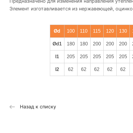
Предназначено для изменения направления утеплён
Элемент изготавливается из нержавеющей, оцинков
Ød
100
110
115
120
130
Ød1
180
180
200
200
200
l1
205
205
205
205
205
l2
62
62
62
62
62
Назад к списку