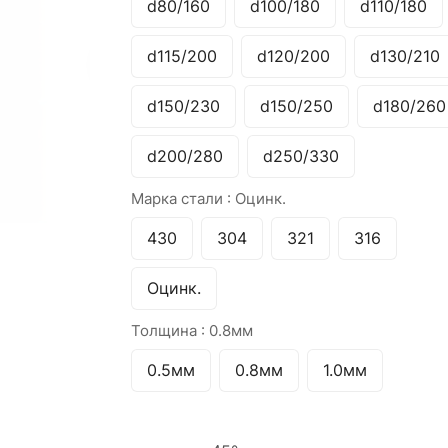
d80/160
d100/180
d110/180
d115/200
d120/200
d130/210
d150/230
d150/250
d180/260
d200/280
d250/330
Марка стали :
Оцинк.
430
304
321
316
Оцинк.
Толщина :
0.8мм
0.5мм
0.8мм
1.0мм