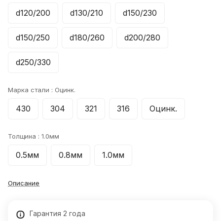
d120/200
d130/210
d150/230
d150/250
d180/260
d200/280
d250/330
Марка стали :
Оцинк.
430
304
321
316
Оцинк.
Толщина :
1.0мм
0.5мм
0.8мм
1.0мм
Описание
Гарантия 2 года