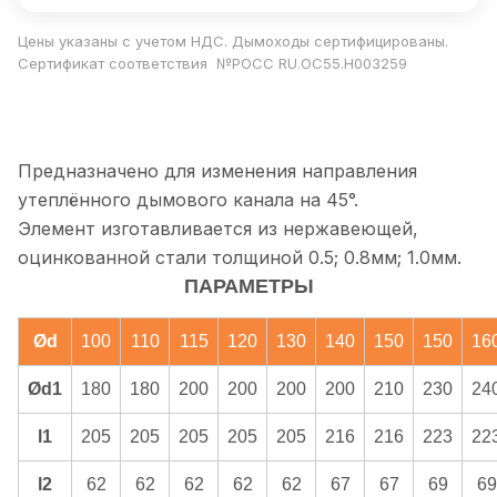
Цены указаны с учетом НДС. Дымоходы сертифицированы.
Сертификат соответствия №РОСС RU.ОС55.Н003259
Предназначено для изменения направления
утеплённого дымового канала на 45°.
Элемент изготавливается из нержавеющей,
оцинкованной стали толщиной 0.5; 0.8мм; 1.0мм.
ПАРАМЕТРЫ
Ød
100
110
115
120
130
140
150
150
16
Ød1
180
180
200
200
200
200
210
230
24
l1
205
205
205
205
205
216
216
223
22
l2
62
62
62
62
62
67
67
69
69