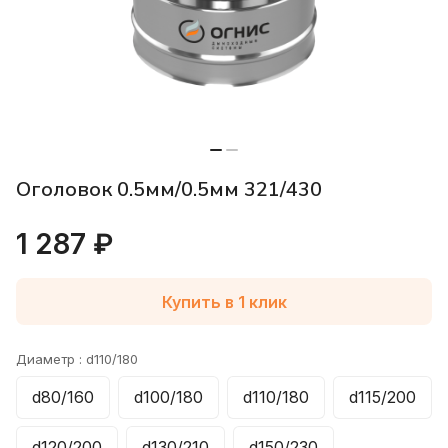
Оголовок 0.5мм/0.5мм 321/430
1 287 ₽
Купить в 1 клик
Диаметр :
d110/180
d80/160
d100/180
d110/180
d115/200
d120/200
d130/210
d150/230