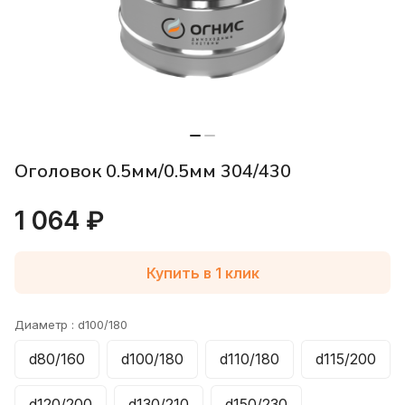
Оголовок 0.5мм/0.5мм 304/430
1 064 ₽
Купить в 1 клик
Диаметр :
d100/180
d80/160
d100/180
d110/180
d115/200
d120/200
d130/210
d150/230