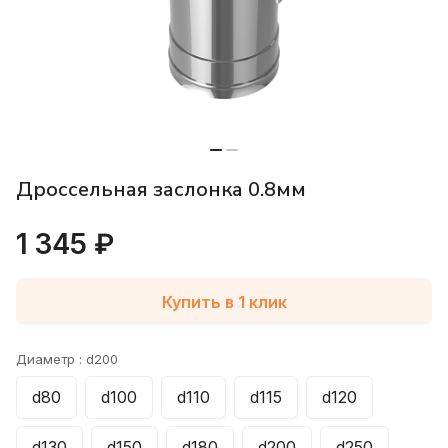
Дроссельная заслонка 0.8мм
1 345 ₽
Купить в 1 клик
Диаметр :
d200
d80
d100
d110
d115
d120
d130
d150
d180
d200
d250