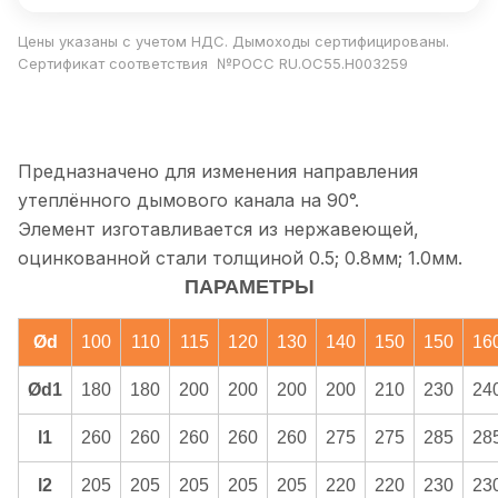
Цены указаны с учетом НДС. Дымоходы сертифицированы.
Сертификат соответствия №РОСС RU.ОС55.Н003259
Предназначено для изменения направления
утеплённого дымового канала на 90°.
Элемент изготавливается из нержавеющей,
оцинкованной стали толщиной 0.5; 0.8мм; 1.0мм.
ПАРАМЕТРЫ
Ød
100
110
115
120
130
140
150
150
16
Ød1
180
180
200
200
200
200
210
230
24
l1
260
260
260
260
260
275
275
285
28
l2
205
205
205
205
205
220
220
230
23