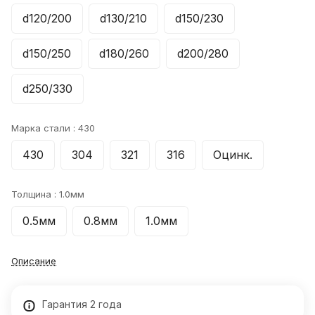
d120/200
d130/210
d150/230
d150/250
d180/260
d200/280
d250/330
Марка стали :
430
430
304
321
316
Оцинк.
Толщина :
1.0мм
0.5мм
0.8мм
1.0мм
Описание
Гарантия 2 года