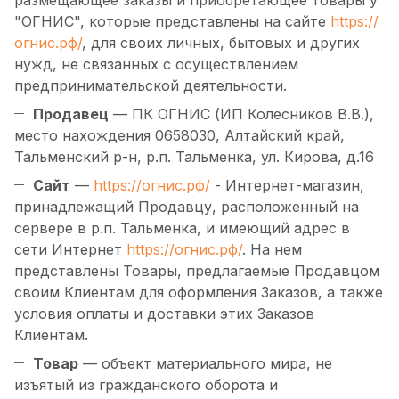
размещающее заказы и приобретающее товары у
"ОГНИС", которые представлены на сайте
https://
огнис.рф/
, для своих личных, бытовых и других
нужд, не связанных с осуществлением
предпринимательской деятельности.
Продавец
— ПК ОГНИС (ИП Колесников В.В.),
место нахождения 0658030, Алтайский край,
Тальменский р-н, р.п. Тальменка, ул. Кирова, д.16
Сайт
—
https://огнис.рф/
- Интернет-магазин,
принадлежащий Продавцу, расположенный на
сервере в р.п. Тальменка, и имеющий адрес в
сети Интернет
https://огнис.рф/
. На нем
представлены Товары, предлагаемые Продавцом
своим Клиентам для оформления Заказов, а также
условия оплаты и доставки этих Заказов
Клиентам.
Товар
— объект материального мира, не
изъятый из гражданского оборота и