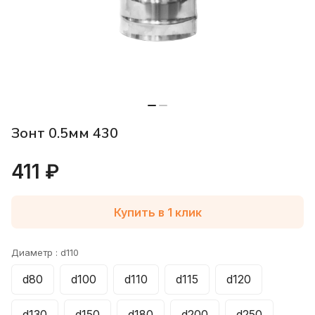
Зонт 0.5мм 430
411 ₽
Купить в 1 клик
Диаметр :
d110
d80
d100
d110
d115
d120
d130
d150
d180
d200
d250