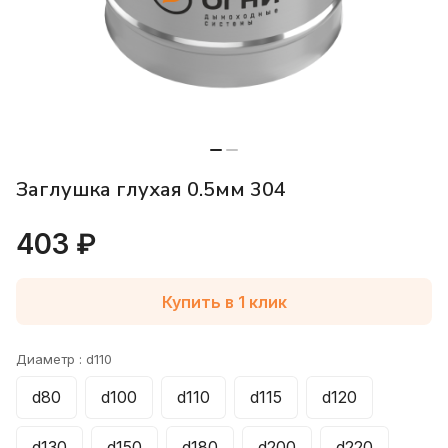
Заглушка глухая 0.5мм 304
403 ₽
Купить в 1 клик
Диаметр :
d110
d80
d100
d110
d115
d120
d130
d150
d180
d200
d220