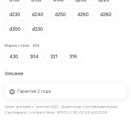
d230
d240
d250
d260
d280
d300
d330
Марка стали :
304
430
304
321
316
Описание
Гарантия 2 года
Цены указаны с учетом НДС. Дымоходы сертифицированы.
Сертификат соответствия №РОСС RU.ОС55.Н003259