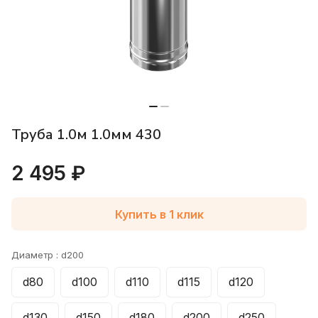
Труба 1.0м 1.0мм 430
2 495 ₽
Купить в 1 клик
Диаметр :
d200
d80
d100
d110
d115
d120
d130
d150
d180
d200
d250