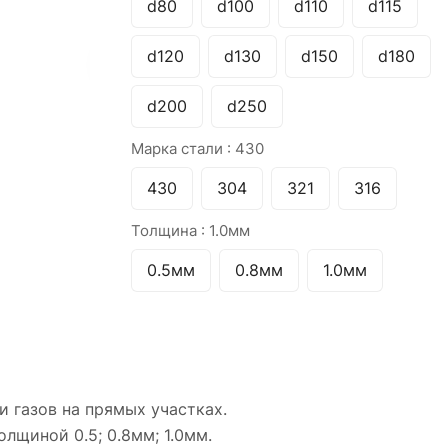
d80
d100
d110
d115
d120
d130
d150
d180
d200
d250
Марка стали :
430
430
304
321
316
Толщина :
1.0мм
0.5мм
0.8мм
1.0мм
и газов на прямых участках.
лщиной 0.5; 0.8мм; 1.0мм.