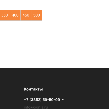
350
400
450
500
Контакты
+7 (3852) 59-50-09
info@ognis.ru