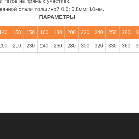
и газов на прямых участках.
анной стали толщиной 0.5; 0.8мм; 1.0мм.
ПАРАМЕТРЫ
140
150
150
160
180
200
220
240
250
280
3
200
210
230
240
260
280
300
320
330
360
3