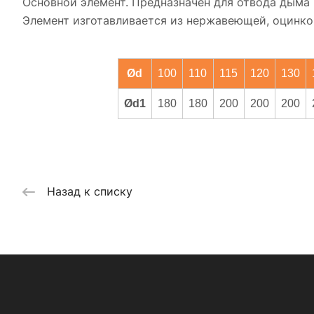
Основной элемент. Предназначен для отвода дыма 
Элемент изготавливается из нержавеющей, оцинков
Ød
100
110
115
120
130
Ød1
180
180
200
200
200
Назад к списку