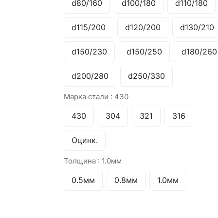
d80/160
d100/180
d110/180
d115/200
d120/200
d130/210
d150/230
d150/250
d180/260
d200/280
d250/330
Марка стали :
430
430
304
321
316
Оцинк.
Толщина :
1.0мм
0.5мм
0.8мм
1.0мм