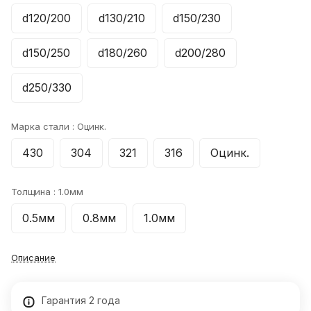
d120/200
d130/210
d150/230
d150/250
d180/260
d200/280
d250/330
Марка стали :
Оцинк.
430
304
321
316
Оцинк.
Толщина :
1.0мм
0.5мм
0.8мм
1.0мм
Описание
Гарантия 2 года