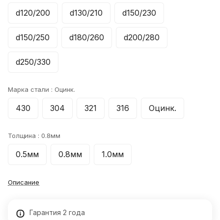
d120/200
d130/210
d150/230
d150/250
d180/260
d200/280
d250/330
Марка стали :
Оцинк.
430
304
321
316
Оцинк.
Толщина :
0.8мм
0.5мм
0.8мм
1.0мм
Описание
Гарантия 2 года