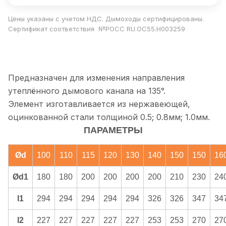
Цены указаны с учетом НДС. Дымоходы сертифицированы.
Сертификат соответствия №РОСС RU.ОС55.Н003259
Предназначен для изменения направления
утеплённого дымового канала на 135°.
Элемент изготавливается из нержавеющей,
оцинкованной стали толщиной 0.5; 0.8мм; 1.0мм.
ПАРАМЕТРЫ
Ød
100
110
115
120
130
140
150
150
16
Ød1
180
180
200
200
200
200
210
230
24
l1
294
294
294
294
294
326
326
347
34
l2
227
227
227
227
227
253
253
270
27