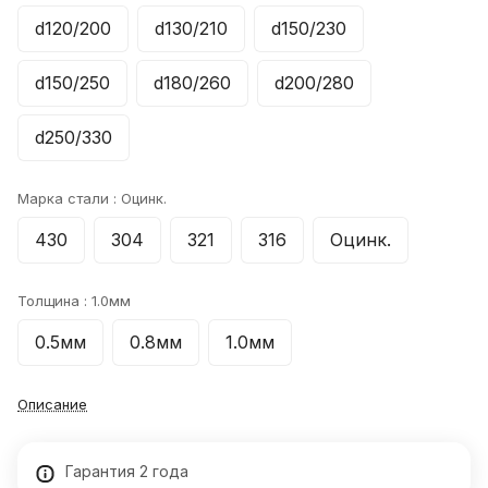
d120/200
d130/210
d150/230
d150/250
d180/260
d200/280
d250/330
Марка стали :
Оцинк.
430
304
321
316
Оцинк.
Толщина :
1.0мм
0.5мм
0.8мм
1.0мм
Описание
Гарантия 2 года