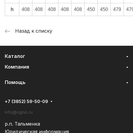
h
408
408
408
408
408
450
450
479
47
Назад к списку
Каталог
Компания
Помощь
+7 (3852) 59-50-09
info@ognis.ru
р.п. Тальменка
Юридическая информация