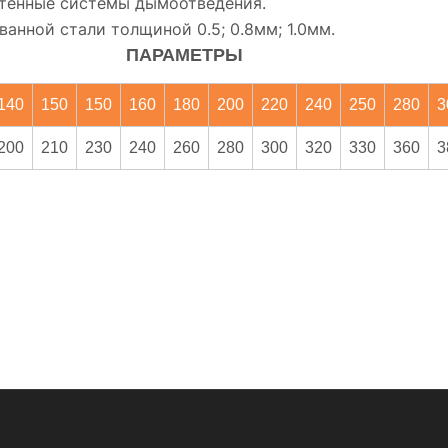
стенные системы дымоотведения.
анной стали толщиной 0.5; 0.8мм; 1.0мм.
ПАРАМЕТРЫ
140
150
150
160
180
200
220
240
250
280
3
200
210
230
240
260
280
300
320
330
360
3