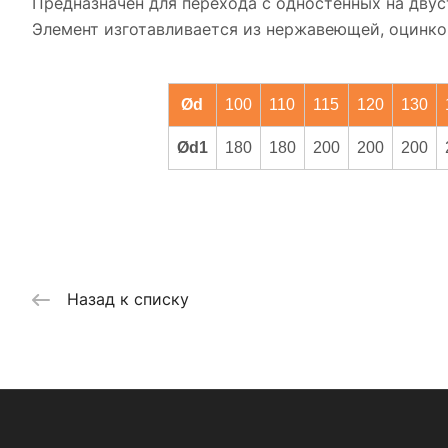
Предназначен для перехода с одностенных на дву
Элемент изготавливается из нержавеющей, оцинков
Ød
100
110
115
120
130
Ød1
180
180
200
200
200
Назад к списку