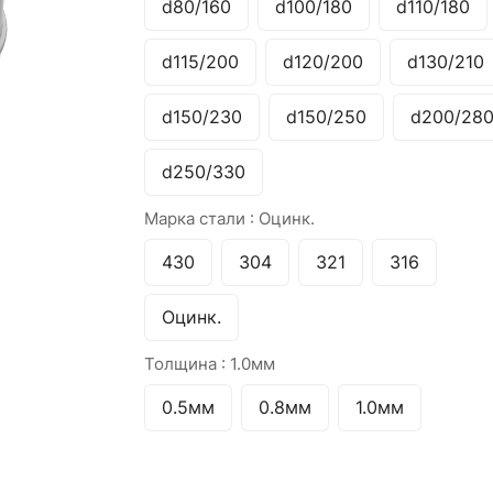
d80/160
d100/180
d110/180
d115/200
d120/200
d130/210
d150/230
d150/250
d200/28
d250/330
Марка стали :
Оцинк.
430
304
321
316
Оцинк.
Толщина :
1.0мм
0.5мм
0.8мм
1.0мм